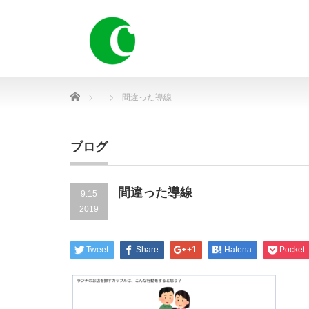
Home
間違った導線
ブログ
間違った導線
9.15
2019
Tweet
Share
+1
Hatena
Pocket