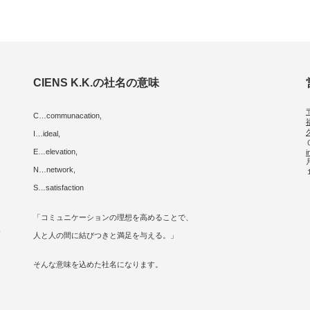
CIENS K.K.の社名の意味
C…communacation,
I…ideal,
E…elevation,
i
に
N…network,
S…satisfaction
「コミュニケーションの理想を高めることで、
人
人と人の間に結びつきと満足を与える。」
そんな意味を込めた社名になります。