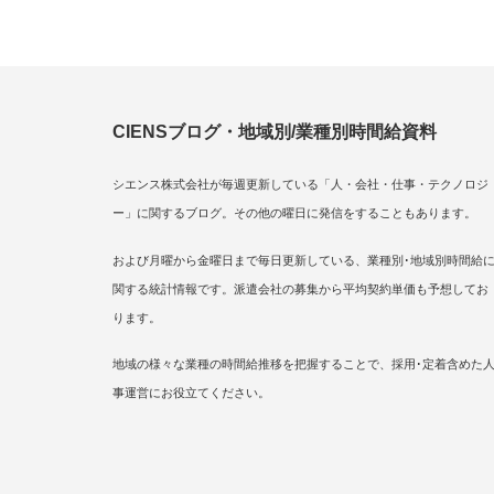
CIENSブログ・地域別/業種別時間給資料
シエンス株式会社が毎週更新している「人・会社・仕事・テクノロジ
ー」に関するブログ。その他の曜日に発信をすることもあります。
および月曜から金曜日まで毎日更新している、業種別･地域別時間給
関する統計情報です。派遣会社の募集から平均契約単価も予想してお
ります。
地域の様々な業種の時間給推移を把握することで、採用･定着含めた
事運営にお役立てください。