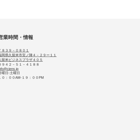
営業時間・情報
〒８３９－０８０１
福岡県久留米市宮ノ陣４－２９ー１１
久留米ビジネスプラザ４０５
０９４２－５１－４１８８
nfo@ciens.jp
月曜日-土曜日
１０：００AM-１９：００PM