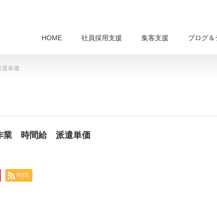
HOME
社員採用支援
集客支援
ブログ＆
派遣単価
業作業 時間給 派遣単価
RSS