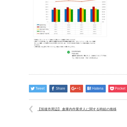
Tweet
Share
+1
Hatena
Pocket
【筑後市周辺】 倉庫内作業求人に関する時給の推移