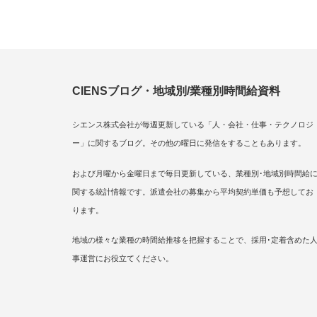
CIENSブログ・地域別/業種別時間給資料
シエンス株式会社が毎週更新している「人・会社・仕事・テクノロジ
ー」に関するブログ。その他の曜日に発信をすることもあります。
および月曜から金曜日まで毎日更新している、業種別･地域別時間給
関する統計情報です。派遣会社の募集から平均契約単価も予想してお
ります。
地域の様々な業種の時間給推移を把握することで、採用･定着含めた
事運営にお役立てください。