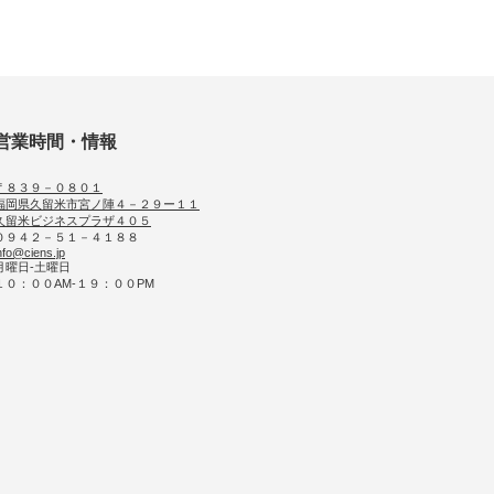
営業時間・情報
〒８３９－０８０１
福岡県久留米市宮ノ陣４－２９ー１１
久留米ビジネスプラザ４０５
０９４２－５１－４１８８
nfo@ciens.jp
月曜日-土曜日
１０：００AM-１９：００PM