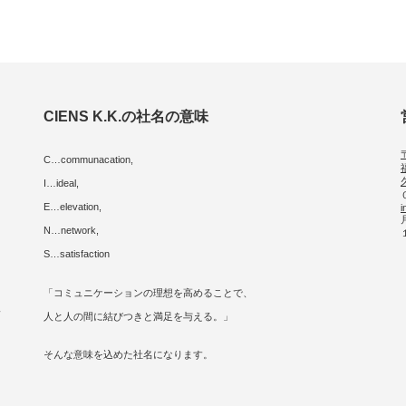
CIENS K.K.の社名の意味
C…communacation,
I…ideal,
E…elevation,
i
に
N…network,
S…satisfaction
「コミュニケーションの理想を高めることで、
人
人と人の間に結びつきと満足を与える。」
そんな意味を込めた社名になります。