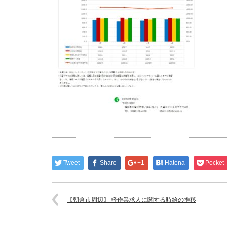
Tweet
Share
+1
Hatena
Pocket
【朝倉市周辺】 軽作業求人に関する時給の推移