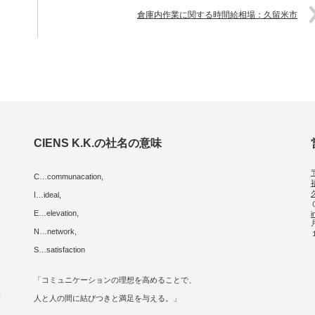
倉庫内作業に関する時間給相場：久留米市
CIENS K.K.の社名の意味
C…communacation,
I…ideal,
E…elevation,
i
に
N…network,
S…satisfaction
「コミュニケーションの理想を高めることで、
人
人と人の間に結びつきと満足を与える。」