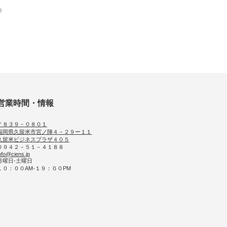
営業時間・情報
〒８３９－０８０１
福岡県久留米市宮ノ陣４－２９ー１１
久留米ビジネスプラザ４０５
０９４２－５１－４１８８
nfo@ciens.jp
月曜日-土曜日
１０：００AM-１９：００PM