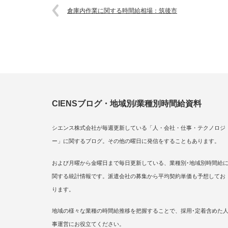
倉庫内作業に関する時間給相場：筑後市
CIENSブログ・地域別/業種別時間給資料
シエンス株式会社が毎週更新している「人・会社・仕事・テクノロジ
ー」に関するブログ。その他の曜日に発信をすることもあります。
および月曜から金曜日まで毎日更新している、業種別･地域別時間給
関する統計情報です。派遣会社の募集から平均契約単価も予想してお
ります。
地域の様々な業種の時間給推移を把握することで、採用･定着含めた
事運営にお役立てください。