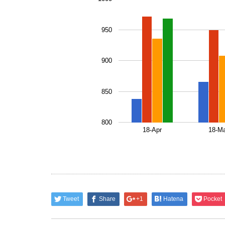
950
900
850
800
18-Apr
18-M
Tweet
Share
+1
Hatena
Pocket