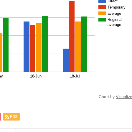
Direct
Temporary
average
Regional
average
ay
18-Jun
18-Jul
Chart by
Visualize
RSS