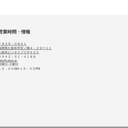
営業時間・情報
〒８３９－０８０１
福岡県久留米市宮ノ陣４－２９ー１１
久留米ビジネスプラザ４０５
０９４２－５１－４１８８
nfo@ciens.jp
月曜日-土曜日
１０：００AM-１９：００PM