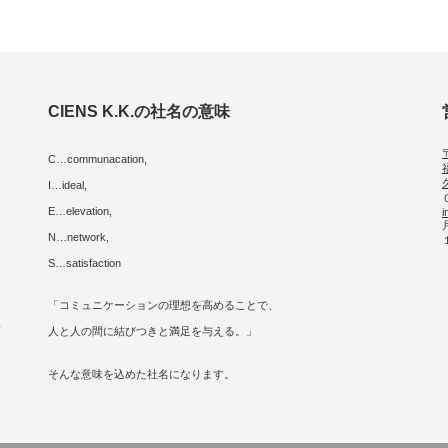
CIENS K.K.の社名の意味
C…communacation,
I…ideal,
E…elevation,
i
に
N…network,
S…satisfaction
「コミュニケーションの理想を高めることで、
人
人と人の間に結びつきと満足を与える。」
そんな意味を込めた社名になります。