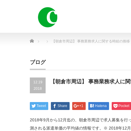
Home
【朝倉市周辺】 事務業務求人に関する時給の推移
ブログ
【朝倉市周辺】 事務業務求人に
12.19
2018
Tweet
Share
+1
Hatena
Pocket
2018年9月から12月迄の、朝倉市周辺で求人募集を
測される派遣単価の平均値の情報です。※ 2018年12