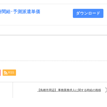
 時間給･予測派遣単価
ダウンロード
RSS
【鳥栖市周辺】 事務業務求人に関する時給の推移