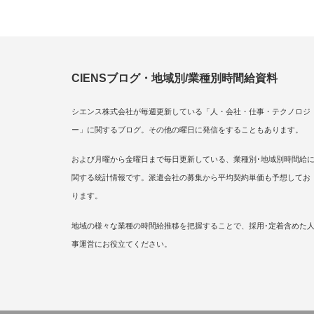
CIENSブログ・地域別/業種別時間給資料
シエンス株式会社が毎週更新している「人・会社・仕事・テクノロジ
ー」に関するブログ。その他の曜日に発信をすることもあります。
および月曜から金曜日まで毎日更新している、業種別･地域別時間給
関する統計情報です。派遣会社の募集から平均契約単価も予想してお
ります。
地域の様々な業種の時間給推移を把握することで、採用･定着含めた
事運営にお役立てください。