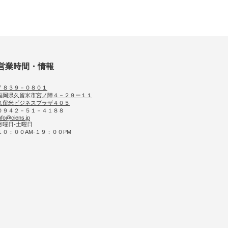
営業時間・情報
〒８３９－０８０１
福岡県久留米市宮ノ陣４－２９ー１１
久留米ビジネスプラザ４０５
０９４２－５１－４１８８
nfo@ciens.jp
月曜日-土曜日
１０：００AM-１９：００PM