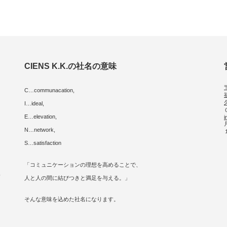
CIENS K.K.の社名の意味
C…communacation,
I…ideal,
E…elevation,
i
に
N…network,
S…satisfaction
「コミュニケーションの理想を高めることで、
人
人と人の間に結びつきと満足を与える。」
そんな意味を込めた社名になります。