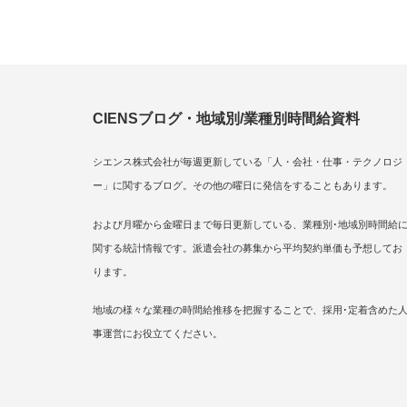
CIENSブログ・地域別/業種別時間給資料
シエンス株式会社が毎週更新している「人・会社・仕事・テクノロジ
ー」に関するブログ。その他の曜日に発信をすることもあります。
および月曜から金曜日まで毎日更新している、業種別･地域別時間給
関する統計情報です。派遣会社の募集から平均契約単価も予想してお
ります。
地域の様々な業種の時間給推移を把握することで、採用･定着含めた
事運営にお役立てください。