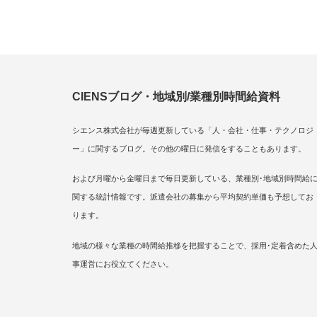
CIENSブログ・地域別/業種別時間給資料
シエンス株式会社が毎週更新している「人・会社・仕事・テクノロジ
ー」に関するブログ。その他の曜日に発信をすることもあります。
および月曜から金曜日まで毎日更新している、業種別･地域別時間給
関する統計情報です。派遣会社の募集から平均契約単価も予想してお
ります。
地域の様々な業種の時間給推移を把握することで、採用･定着含めた
事運営にお役立てください。