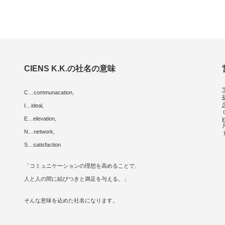
CIENS K.K.の社名の意味
C…communacation,
I…ideal,
E…elevation,
i
に
N…network,
S…satisfaction
「コミュニケーションの理想を高めることで、
人
人と人の間に結びつきと満足を与える。」
そんな意味を込めた社名になります。