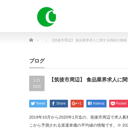
Home
【筑後市周辺】 食品業界求人に関する時給の推移
ブログ
【筑後市周辺】 食品業界求人に
1.21
2020
Tweet
Share
+1
Hatena
Pocket
2019年10月から2020年1月迄の、筑後市周辺で
こから予測される派遣単価の平均値の情報です。※ 20