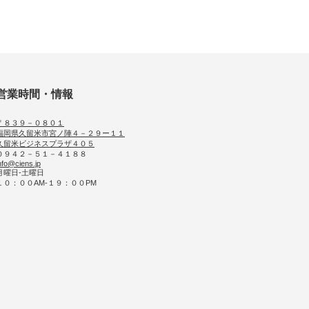
営業時間・情報
〒８３９－０８０１
福岡県久留米市宮ノ陣４－２９ー１１
久留米ビジネスプラザ４０５
０９４２－５１－４１８８
nfo@ciens.jp
月曜日-土曜日
１０：００AM-１９：００PM