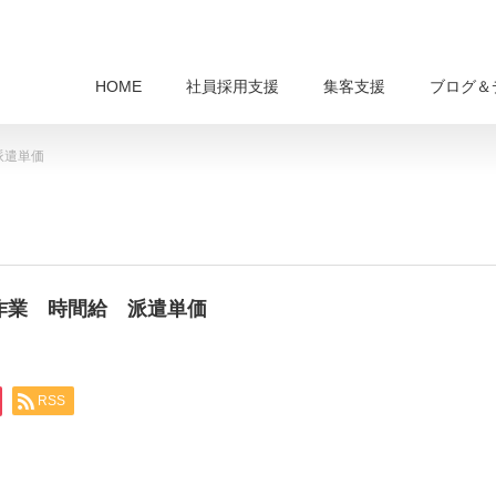
HOME
社員採用支援
集客支援
ブログ＆
派遣単価
業作業 時間給 派遣単価
RSS