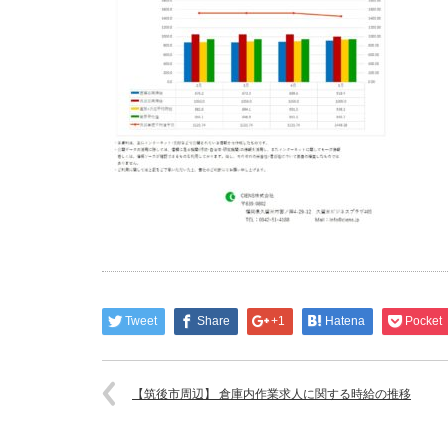
Tweet
Share
+1
Hatena
Pocket
【筑後市周辺】 倉庫内作業求人に関する時給の推移