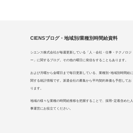
CIENSブログ・地域別/業種別時間給資料
シエンス株式会社が毎週更新している「人・会社・仕事・テクノロジ
ー」に関するブログ。その他の曜日に発信をすることもあります。
および月曜から金曜日まで毎日更新している、業種別･地域別時間給
関する統計情報です。派遣会社の募集から平均契約単価も予想してお
ります。
地域の様々な業種の時間給推移を把握することで、採用･定着含めた
事運営にお役立てください。