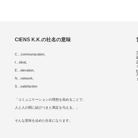
CIENS K.K.の社名の意味
C…communacation,
I…ideal,
E…elevation,
i
に
N…network,
S…satisfaction
「コミュニケーションの理想を高めることで、
人
人と人の間に結びつきと満足を与える。」
そんな意味を込めた社名になります。