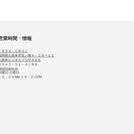
営業時間・情報
〒８３９－０８０１
福岡県久留米市宮ノ陣４－２９ー１１
久留米ビジネスプラザ４０５
０９４２－５１－４１８８
nfo@ciens.jp
月曜日-土曜日
１０：００AM-１９：００PM