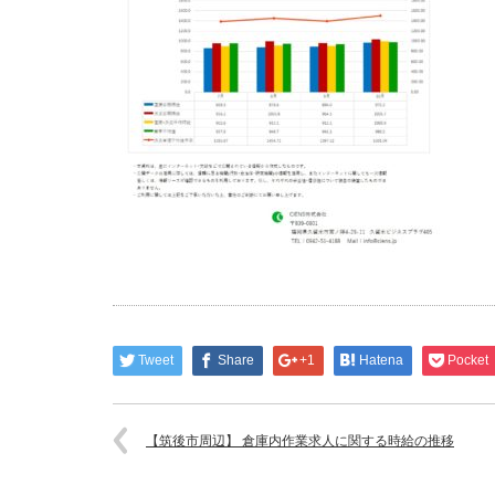
Tweet
Share
+1
Hatena
Pocket
【筑後市周辺】 倉庫内作業求人に関する時給の推移