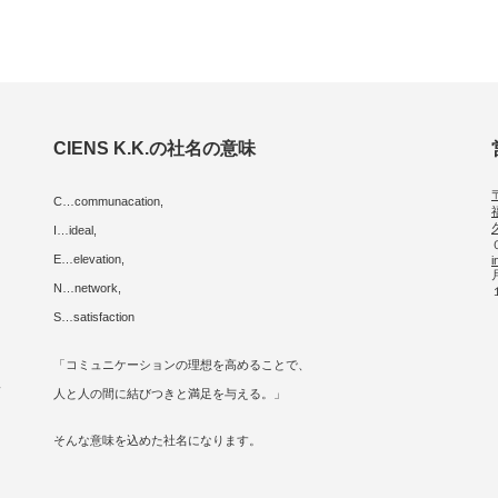
CIENS K.K.の社名の意味
C…communacation,
I…ideal,
E…elevation,
i
に
N…network,
S…satisfaction
「コミュニケーションの理想を高めることで、
人
人と人の間に結びつきと満足を与える。」
そんな意味を込めた社名になります。