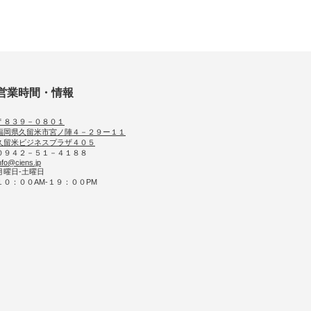
営業時間・情報
〒８３９－０８０１
福岡県久留米市宮ノ陣４－２９ー１１
久留米ビジネスプラザ４０５
０９４２－５１－４１８８
nfo@ciens.jp
月曜日-土曜日
１０：００AM-１９：００PM