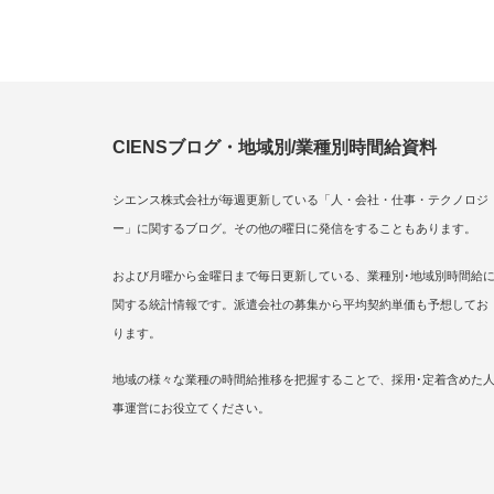
CIENSブログ・地域別/業種別時間給資料
シエンス株式会社が毎週更新している「人・会社・仕事・テクノロジ
ー」に関するブログ。その他の曜日に発信をすることもあります。
および月曜から金曜日まで毎日更新している、業種別･地域別時間給
関する統計情報です。派遣会社の募集から平均契約単価も予想してお
ります。
地域の様々な業種の時間給推移を把握することで、採用･定着含めた
事運営にお役立てください。