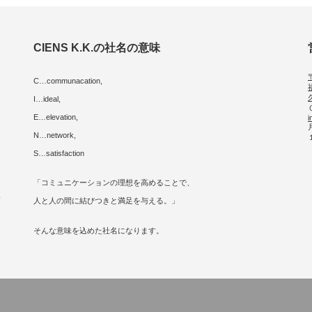
CIENS K.K.の社名の意味
C…communacation,
I…ideal,
E…elevation,
i
に
N…network,
S…satisfaction
「コミュニケーションの理想を高めることで、
人
人と人の間に結びつきと満足を与える。」
そんな意味を込めた社名になります。