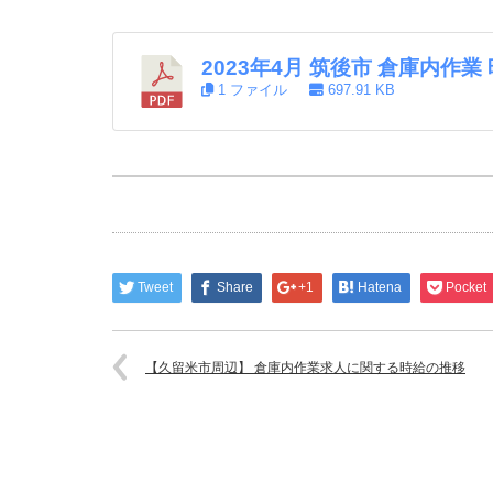
2023年4月 筑後市 倉庫内作
1 ファイル
697.91 KB
Tweet
Share
+1
Hatena
Pocket
【久留米市周辺】 倉庫内作業求人に関する時給の推移