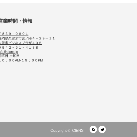
営業時間・情報
〒８３９－０８０１
福岡県久留米市宮ノ陣４－２９ー１１
久留米ビジネスプラザ４０５
０９４２－５１－４１８８
nfo@ciens.jp
月曜日-土曜日
１０：００AM-１９：００PM
RSS
Twitter
Copyright ©
CIENS