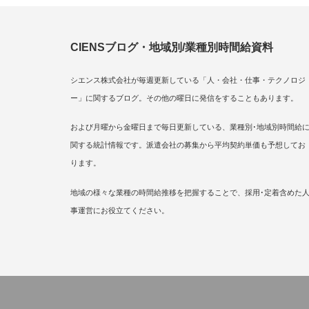
CIENSブログ・地域別/業種別時間給資料
シエンス株式会社が毎週更新している「人・会社・仕事・テクノロジ
ー」に関するブログ。その他の曜日に発信をすることもあります。
および月曜から金曜日まで毎日更新している、業種別･地域別時間給
関する統計情報です。派遣会社の募集から平均契約単価も予想してお
ります。
地域の様々な業種の時間給推移を把握することで、採用･定着含めた
事運営にお役立てください。