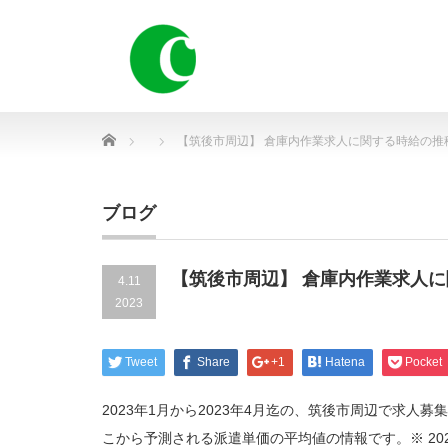
Home
【筑後市周辺】 倉庫内作業求人に関する時給の推
ブログ
【筑後市周辺】 倉庫内作業求人
4.11
2023
Tweet
Share
+1
Hatena
Pocket
2023年1月から2023年4月迄の、筑後市周辺で求
こから予測される派遣単価の平均値の情報です。※ 20