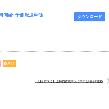
業 時間給･予測派遣単価
ダウンロード
RSS
【朝倉市周辺】 倉庫内作業求人に関する時給の推移