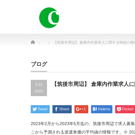
Home
【筑後市周辺】 倉庫内作業求人に関する時給の推
ブログ
【筑後市周辺】 倉庫内作業求人
5.23
2023
Tweet
Share
+1
Hatena
Pocket
2023年2月から2023年5月迄の、筑後市周辺で求
こから予測される派遣単価の平均値の情報です。※ 20