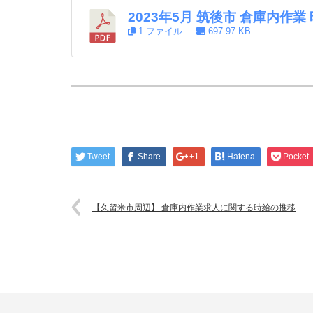
2023年5月 筑後市 倉庫内作
1 ファイル
697.97 KB
Tweet
Share
+1
Hatena
Pocket
【久留米市周辺】 倉庫内作業求人に関する時給の推移