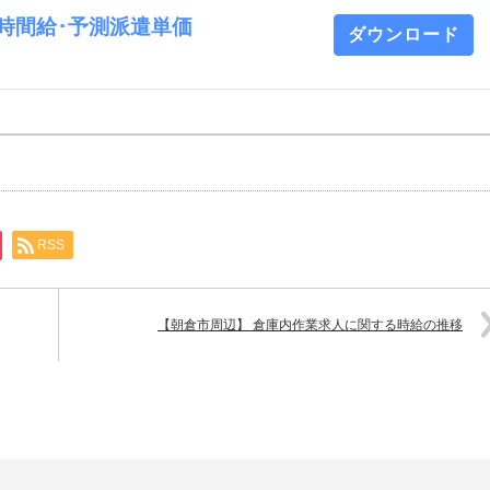
業 時間給･予測派遣単価
ダウンロード
RSS
【朝倉市周辺】 倉庫内作業求人に関する時給の推移