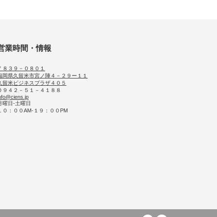
営業時間・情報
〒８３９－０８０１
福岡県久留米市宮ノ陣４－２９ー１１
久留米ビジネスプラザ４０５
０９４２－５１－４１８８
nfo@ciens.jp
月曜日-土曜日
１０：００AM-１９：００PM