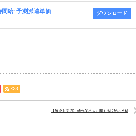
 時間給･予測派遣単価
ダウンロード
RSS
【筑後市周辺】 軽作業求人に関する時給の推移