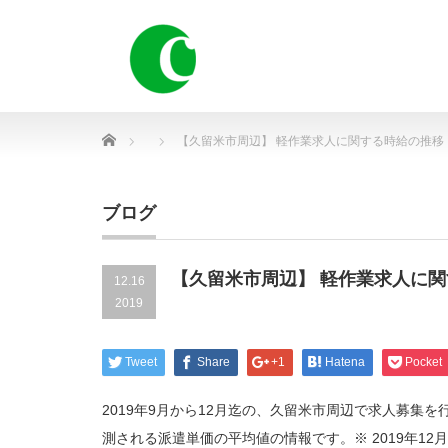
Home
【久留米市周辺】 軽作業求人に関する時給の推移
ブログ
【久留米市周辺】 軽作業求人に
12.16
2019
Tweet
Share
+1
Hatena
Pocket
2019年9月から12月迄の、久留米市周辺で求人募集
測される派遣単価の平均値の情報です。※ 2019年12