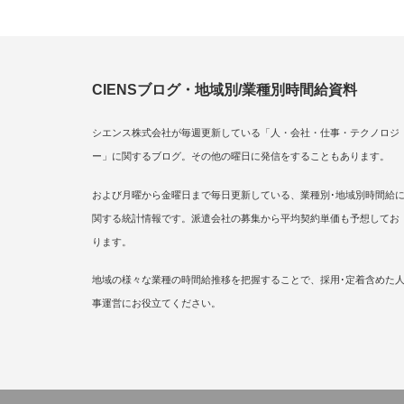
CIENSブログ・地域別/業種別時間給資料
シエンス株式会社が毎週更新している「人・会社・仕事・テクノロジ
ー」に関するブログ。その他の曜日に発信をすることもあります。
および月曜から金曜日まで毎日更新している、業種別･地域別時間給
関する統計情報です。派遣会社の募集から平均契約単価も予想してお
ります。
地域の様々な業種の時間給推移を把握することで、採用･定着含めた
事運営にお役立てください。