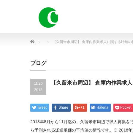
Home
【久留米市周辺】 倉庫内作業求人に関する時給の
ブログ
【久留米市周辺】 倉庫内作業求
11.26
2018
Tweet
Share
+1
Hatena
Pocket
2018年8月から11月迄の、久留米市周辺で求人募集
ら予測される派遣単価の平均値の情報です。※ 2018年