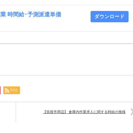
内作業 時間給･予測派遣単価
ダウンロード
RSS
【筑後市周辺】 倉庫内作業求人に関する時給の推移