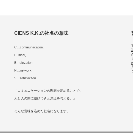
CIENS K.K.の社名の意味
C…communacation,
I…ideal,
E…elevation,
i
に
N…network,
S…satisfaction
「コミュニケーションの理想を高めることで、
人
人と人の間に結びつきと満足を与える。」
そんな意味を込めた社名になります。