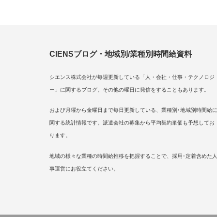
CIENSブログ・地域別/業種別時間給資料
シエンス株式会社が毎週更新している「人・会社・仕事・テクノロジ
ー」に関するブログ。その他の曜日に発信をすることもあります。
および月曜から金曜日まで毎日更新している、業種別･地域別時間給
関する統計情報です。派遣会社の募集から平均契約単価も予想してお
ります。
地域の様々な業種の時間給推移を把握することで、採用･定着含めた
事運営にお役立てください。