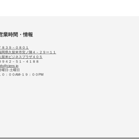
営業時間・情報
〒８３９－０８０１
福岡県久留米市宮ノ陣４－２９ー１１
久留米ビジネスプラザ４０５
０９４２－５１－４１８８
nfo@ciens.jp
月曜日-土曜日
１０：００AM-１９：００PM