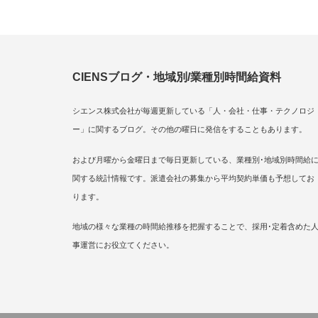
CIENSブログ・地域別/業種別時間給資料
シエンス株式会社が毎週更新している「人・会社・仕事・テクノロジ
ー」に関するブログ。その他の曜日に発信をすることもあります。
および月曜から金曜日まで毎日更新している、業種別･地域別時間給
関する統計情報です。派遣会社の募集から平均契約単価も予想してお
ります。
地域の様々な業種の時間給推移を把握することで、採用･定着含めた
事運営にお役立てください。