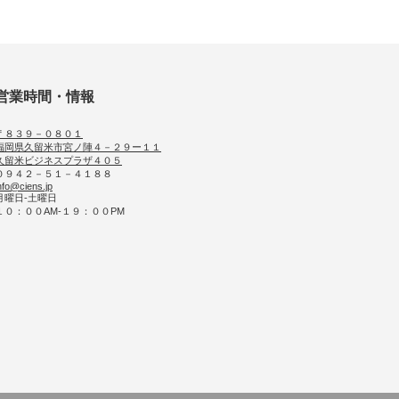
営業時間・情報
〒８３９－０８０１
福岡県久留米市宮ノ陣４－２９ー１１
久留米ビジネスプラザ４０５
０９４２－５１－４１８８
nfo@ciens.jp
月曜日-土曜日
１０：００AM-１９：００PM