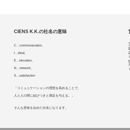
CIENS K.K.の社名の意味
C…communacation,
I…ideal,
E…elevation,
i
に
N…network,
S…satisfaction
「コミュニケーションの理想を高めることで、
人
人と人の間に結びつきと満足を与える。」
そんな意味を込めた社名になります。