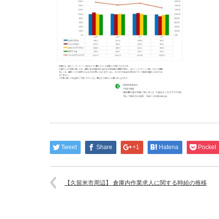
Tweet
Share
+1
Hatena
Pocket
【久留米市周辺】 倉庫内作業求人に関する時給の推移