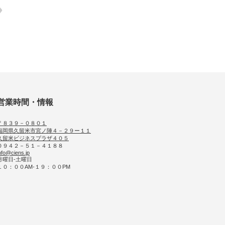
営業時間・情報
〒８３９－０８０１
福岡県久留米市宮ノ陣４－２９ー１１
久留米ビジネスプラザ４０５
０９４２－５１－４１８８
nfo@ciens.jp
月曜日-土曜日
１０：００AM-１９：００PM