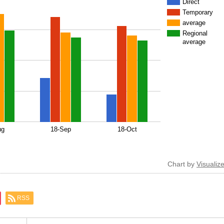
Direct
Temporary
average
Regional
average
ug
18-Sep
18-Oct
Chart by
Visualize
RSS