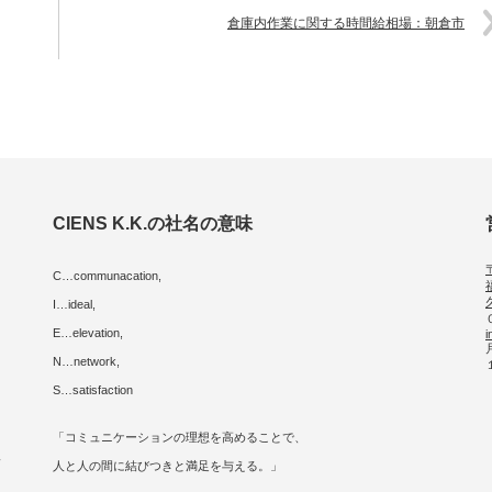
倉庫内作業に関する時間給相場：朝倉市
CIENS K.K.の社名の意味
C…communacation,
I…ideal,
E…elevation,
i
に
N…network,
S…satisfaction
「コミュニケーションの理想を高めることで、
人
人と人の間に結びつきと満足を与える。」