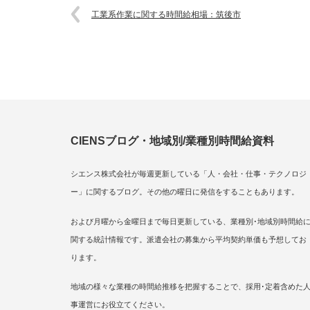
工業系作業に関する時間給相場：筑後市
CIENSブログ・地域別/業種別時間給資料
シエンス株式会社が毎週更新している「人・会社・仕事・テクノロジ
ー」に関するブログ。その他の曜日に発信をすることもあります。
および月曜から金曜日まで毎日更新している、業種別･地域別時間給
関する統計情報です。派遣会社の募集から平均契約単価も予想してお
ります。
地域の様々な業種の時間給推移を把握することで、採用･定着含めた
事運営にお役立てください。