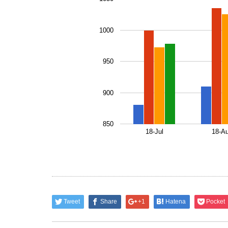
1000
950
900
850
18-Jul
18-A
Tweet
Share
+1
Hatena
Pocket