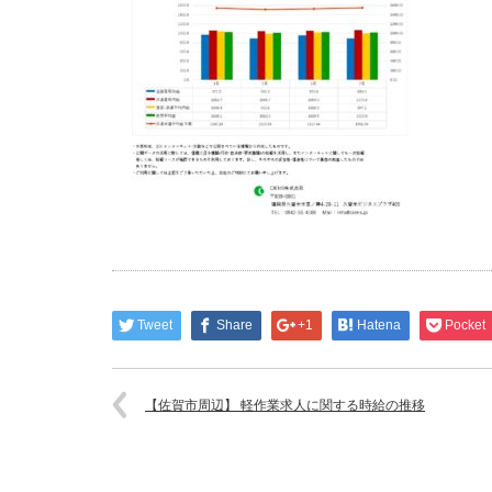
Tweet
Share
+1
Hatena
Pocket
【佐賀市周辺】 軽作業求人に関する時給の推移