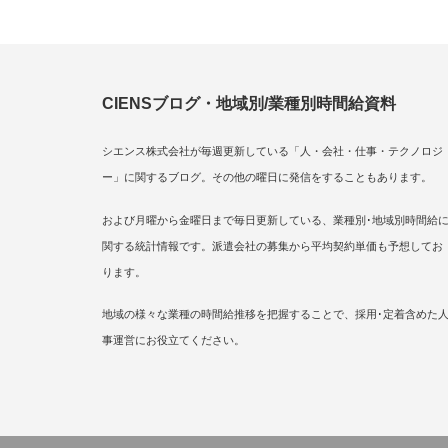
CIENSブログ・地域別/業種別時間給資料
シエンス株式会社が毎週更新している「人・会社・仕事・テクノロジ
ー」に関するブログ。その他の曜日に発信をすることもあります。
および月曜から金曜日まで毎日更新している、業種別･地域別時間給
関する統計情報です。派遣会社の募集から平均契約単価も予想してお
ります。
地域の様々な業種の時間給推移を把握することで、採用･定着含めた
事運営にお役立てください。