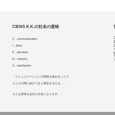
CIENS K.K.の社名の意味
C…communacation,
I…ideal,
E…elevation,
i
に
N…network,
S…satisfaction
「コミュニケーションの理想を高めることで、
人
人と人の間に結びつきと満足を与える。」
そんな意味を込めた社名になります。