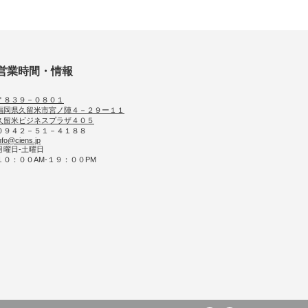
営業時間・情報
〒８３９－０８０１
福岡県久留米市宮ノ陣４－２９ー１１
久留米ビジネスプラザ４０５
０９４２－５１－４１８８
nfo@ciens.jp
月曜日-土曜日
１０：００AM-１９：００PM