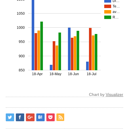
Di…
Te…
av…
1050
R…
1000
950
900
850
18-Apr
18-May
18-Jun
18-Jul
Chart by
Visualizer