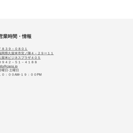
営業時間・情報
〒８３９－０８０１
福岡県久留米市宮ノ陣４－２９ー１１
久留米ビジネスプラザ４０５
０９４２－５１－４１８８
nfo@ciens.jp
月曜日-土曜日
１０：００AM-１９：００PM