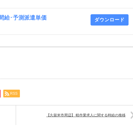
 時間給･予測派遣単価
ダウンロード
RSS
【久留米市周辺】 軽作業求人に関する時給の推移