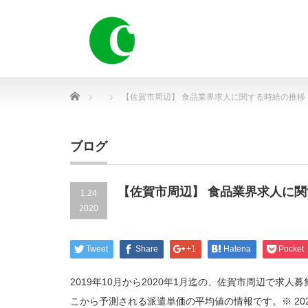
Home
【佐賀市周辺】 食品業界求人に関する時給の推移
ブログ
【佐賀市周辺】 食品業界求人に
1.24
2020
Tweet
Share
+1
Hatena
Pocket
2019年10月から2020年1月迄の、佐賀市周辺で
こから予測される派遣単価の平均値の情報です。※ 20