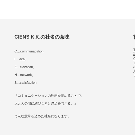
CIENS K.K.の社名の意味
C…communacation,
I…ideal,
E…elevation,
i
に
N…network,
S…satisfaction
「コミュニケーションの理想を高めることで、
人
人と人の間に結びつきと満足を与える。」
そんな意味を込めた社名になります。