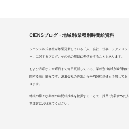
CIENSブログ・地域別/業種別時間給資料
シエンス株式会社が毎週更新している「人・会社・仕事・テクノロジ
ー」に関するブログ。その他の曜日に発信をすることもあります。
および月曜から金曜日まで毎日更新している、業種別･地域別時間給
関する統計情報です。派遣会社の募集から平均契約単価も予想してお
ります。
地域の様々な業種の時間給推移を把握することで、採用･定着含めた
事運営にお役立てください。