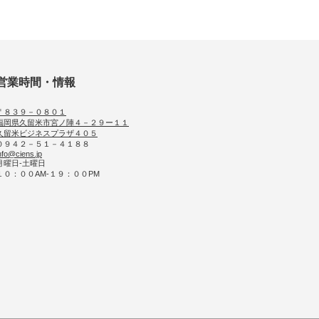
営業時間・情報
〒８３９－０８０１
福岡県久留米市宮ノ陣４－２９ー１１
久留米ビジネスプラザ４０５
０９４２－５１－４１８８
nfo@ciens.jp
月曜日-土曜日
１０：００AM-１９：００PM