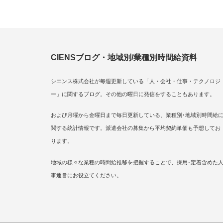
CIENSブログ・地域別/業種別時間給資料
シエンス株式会社が毎週更新している「人・会社・仕事・テクノロジ
ー」に関するブログ。その他の曜日に発信をすることもあります。
および月曜から金曜日まで毎日更新している、業種別･地域別時間給
関する統計情報です。派遣会社の募集から平均契約単価も予想してお
ります。
地域の様々な業種の時間給推移を把握することで、採用･定着含めた
事運営にお役立てください。