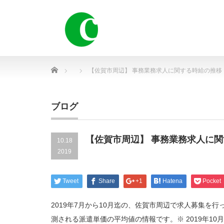
Home
【佐賀市周辺】 事務業務求人に関する時給の推移
ブログ
【佐賀市周辺】 事務業務求人に
10.18
2019
Tweet
Share
+1
Hatena
Pocket
2019年7月から10月迄の、佐賀市周辺で求人募集を
測される派遣単価の平均値の情報です。※ 2019年10