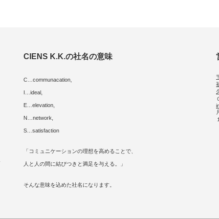
CIENS K.K.の社名の意味
C…communacation,
I…ideal,
E…elevation,
i
に
N…network,
S…satisfaction
「コミュニケーションの理想を高めることで、
人
人と人の間に結びつきと満足を与える。」
そんな意味を込めた社名になります。