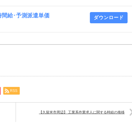
 時間給･予測派遣単価
ダウンロード
RSS
【久留米市周辺】 工業系作業求人に関する時給の推移