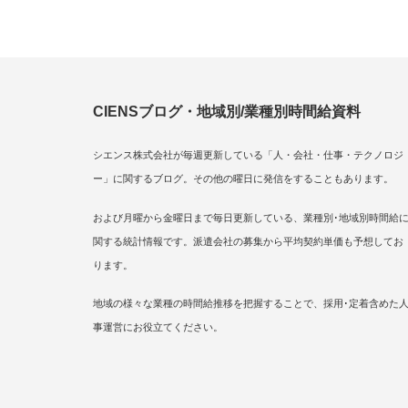
CIENSブログ・地域別/業種別時間給資料
シエンス株式会社が毎週更新している「人・会社・仕事・テクノロジ
ー」に関するブログ。その他の曜日に発信をすることもあります。
および月曜から金曜日まで毎日更新している、業種別･地域別時間給
関する統計情報です。派遣会社の募集から平均契約単価も予想してお
ります。
地域の様々な業種の時間給推移を把握することで、採用･定着含めた
事運営にお役立てください。