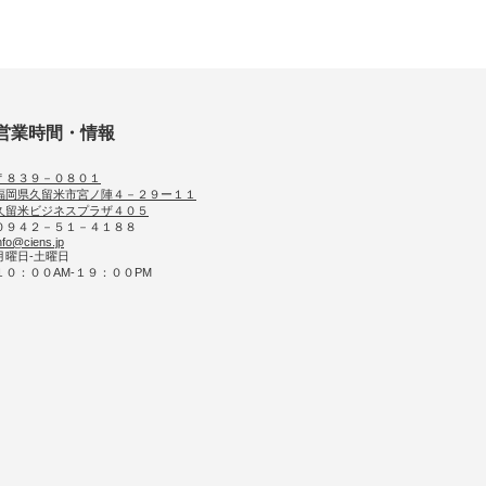
営業時間・情報
〒８３９－０８０１
福岡県久留米市宮ノ陣４－２９ー１１
久留米ビジネスプラザ４０５
０９４２－５１－４１８８
nfo@ciens.jp
月曜日-土曜日
１０：００AM-１９：００PM