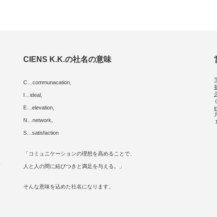
CIENS K.K.の社名の意味
C…communacation,
I…ideal,
E…elevation,
i
に
N…network,
S…satisfaction
「コミュニケーションの理想を高めることで、
人
人と人の間に結びつきと満足を与える。」
そんな意味を込めた社名になります。