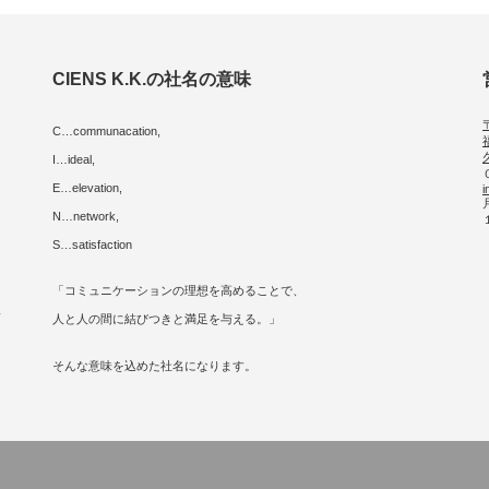
CIENS K.K.の社名の意味
C…communacation,
I…ideal,
E…elevation,
i
に
N…network,
S…satisfaction
「コミュニケーションの理想を高めることで、
人
人と人の間に結びつきと満足を与える。」
そんな意味を込めた社名になります。