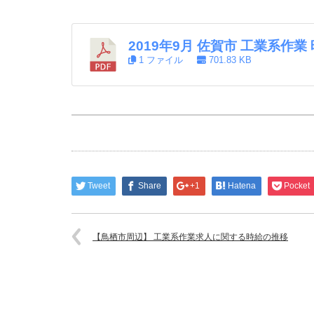
2019年9月 佐賀市 工業系作
1 ファイル
701.83 KB
Tweet
Share
+1
Hatena
Pocket
【鳥栖市周辺】 工業系作業求人に関する時給の推移