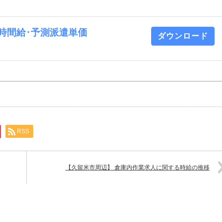
業 時間給･予測派遣単価
ダウンロード
RSS
【久留米市周辺】 倉庫内作業求人に関する時給の推移