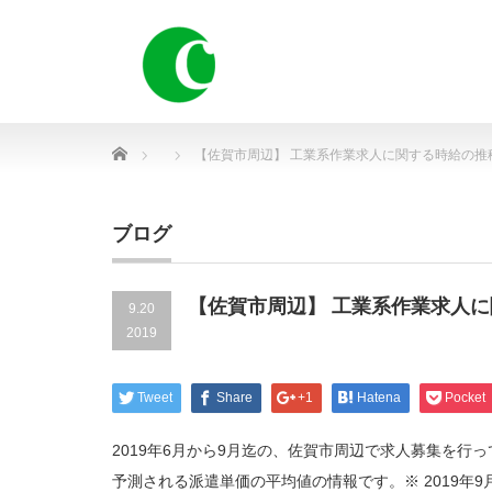
Home
【佐賀市周辺】 工業系作業求人に関する時給の推
ブログ
【佐賀市周辺】 工業系作業求人
9.20
2019
Tweet
Share
+1
Hatena
Pocket
2019年6月から9月迄の、佐賀市周辺で求人募集を
予測される派遣単価の平均値の情報です。※ 2019年