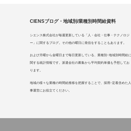
CIENSブログ・地域別/業種別時間給資料
シエンス株式会社が毎週更新している「人・会社・仕事・テクノロジ
ー」に関するブログ。その他の曜日に発信をすることもあります。
および月曜から金曜日まで毎日更新している、業種別･地域別時間給
関する統計情報です。派遣会社の募集から平均契約単価も予想してお
ります。
地域の様々な業種の時間給推移を把握することで、採用･定着含めた
事運営にお役立てください。