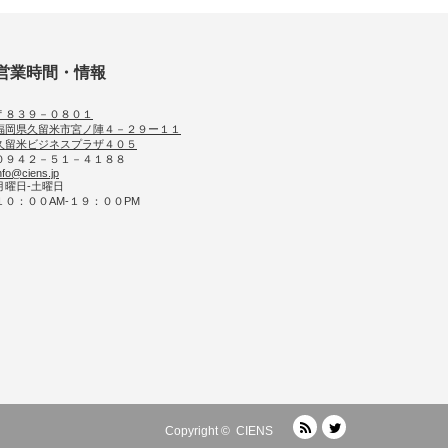
営業時間・情報
〒８３９－０８０１
福岡県久留米市宮ノ陣４－２９ー１１
久留米ビジネスプラザ４０５
０９４２－５１－４１８８
nfo@ciens.jp
月曜日-土曜日
１０：００AM-１９：００PM
RSS
Twitter
Copyright ©
CIENS