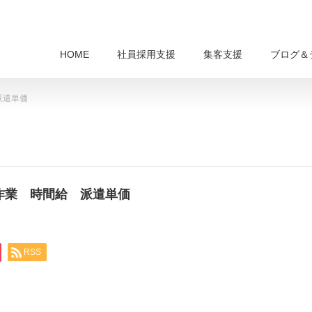
HOME
社員採用支援
集客支援
ブログ＆
派遣単価
業作業 時間給 派遣単価
RSS