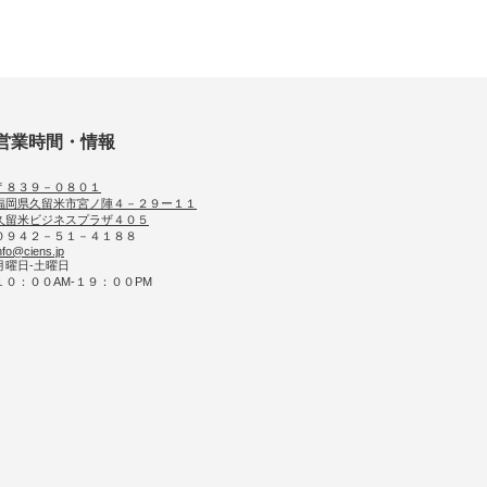
営業時間・情報
〒８３９－０８０１
福岡県久留米市宮ノ陣４－２９ー１１
久留米ビジネスプラザ４０５
０９４２－５１－４１８８
nfo@ciens.jp
月曜日-土曜日
１０：００AM-１９：００PM