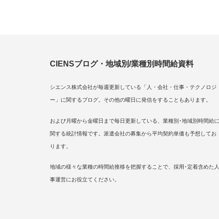
CIENSブログ・地域別/業種別時間給資料
シエンス株式会社が毎週更新している「人・会社・仕事・テクノロジ
ー」に関するブログ。その他の曜日に発信をすることもあります。
および月曜から金曜日まで毎日更新している、業種別･地域別時間給
関する統計情報です。派遣会社の募集から平均契約単価も予想してお
ります。
地域の様々な業種の時間給推移を把握することで、採用･定着含めた
事運営にお役立てください。