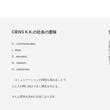
CIENS K.K.の社名の意味
C…communacation,
I…ideal,
E…elevation,
i
に
N…network,
S…satisfaction
「コミュニケーションの理想を高めることで、
人
人と人の間に結びつきと満足を与える。」
そんな意味を込めた社名になります。