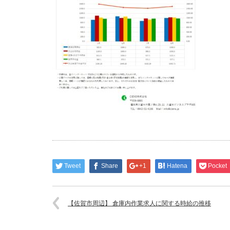
Tweet
Share
+1
Hatena
Pocket
【佐賀市周辺】 倉庫内作業求人に関する時給の推移