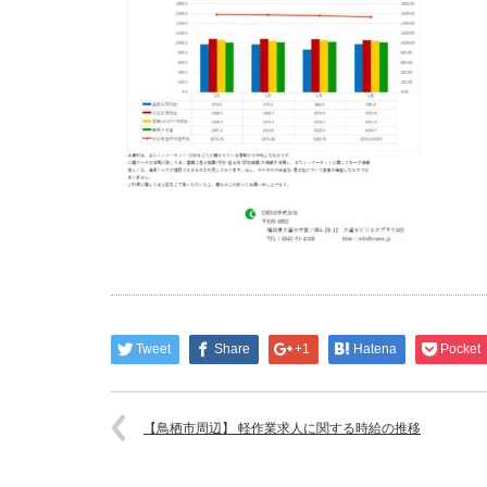
Tweet
Share
+1
Hatena
Pocket
【鳥栖市周辺】 軽作業求人に関する時給の推移