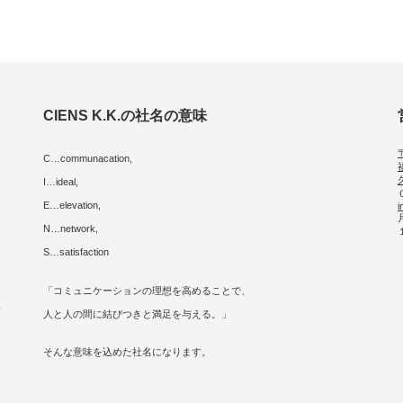
CIENS K.K.の社名の意味
C…communacation,
I…ideal,
E…elevation,
i
に
N…network,
S…satisfaction
「コミュニケーションの理想を高めることで、
人
人と人の間に結びつきと満足を与える。」
そんな意味を込めた社名になります。