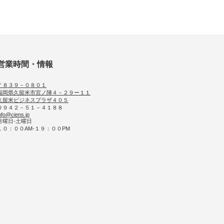
営業時間・情報
〒８３９－０８０１
福岡県久留米市宮ノ陣４－２９ー１１
久留米ビジネスプラザ４０５
０９４２－５１－４１８８
nfo@ciens.jp
月曜日-土曜日
１０：００AM-１９：００PM