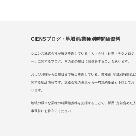
CIENSブログ・地域別/業種別時間給資料
シエンス株式会社が毎週更新している「人・会社・仕事・テクノロジ
ー」に関するブログ。その他の曜日に発信をすることもあります。
および月曜から金曜日まで毎日更新している、業種別･地域別時間給
関する統計情報です。派遣会社の募集から平均契約単価も予想してお
ります。
地域の様々な業種の時間給推移を把握することで、採用･定着含めた
事運営にお役立てください。