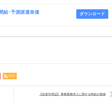
 時間給･予測派遣単価
ダウンロード
RSS
【佐賀市周辺】 事務業務求人に関する時給の推移