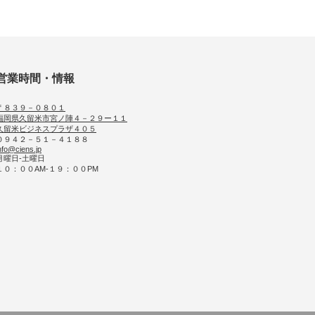
営業時間・情報
〒８３９－０８０１
福岡県久留米市宮ノ陣４－２９ー１１
久留米ビジネスプラザ４０５
０９４２－５１－４１８８
nfo@ciens.jp
月曜日-土曜日
１０：００AM-１９：００PM