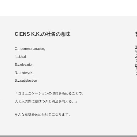
CIENS K.K.の社名の意味
C…communacation,
I…ideal,
E…elevation,
i
に
N…network,
S…satisfaction
「コミュニケーションの理想を高めることで、
人
人と人の間に結びつきと満足を与える。」
そんな意味を込めた社名になります。