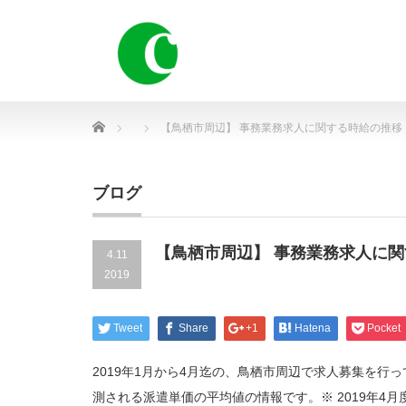
Home
【鳥栖市周辺】 事務業務求人に関する時給の推移
ブログ
【鳥栖市周辺】 事務業務求人に
4.11
2019
Tweet
Share
+1
Hatena
Pocket
2019年1月から4月迄の、鳥栖市周辺で求人募集を
測される派遣単価の平均値の情報です。※ 2019年4