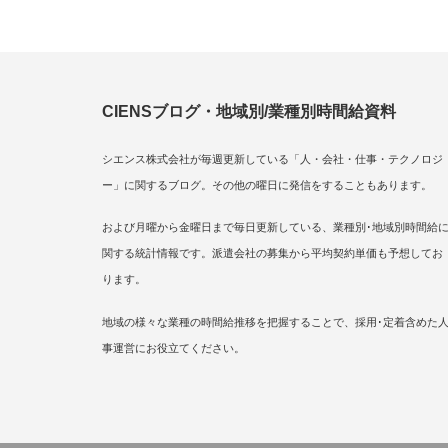
CIENSブログ・地域別/業種別時間給資料
シエンス株式会社が毎週更新している「人・会社・仕事・テクノロジ
ー」に関するブログ。その他の曜日に発信をすることもあります。
および月曜から金曜日まで毎日更新している、業種別･地域別時間給
関する統計情報です。派遣会社の募集から平均契約単価も予想してお
ります。
地域の様々な業種の時間給推移を把握することで、採用･定着含めた
事運営にお役立てください。