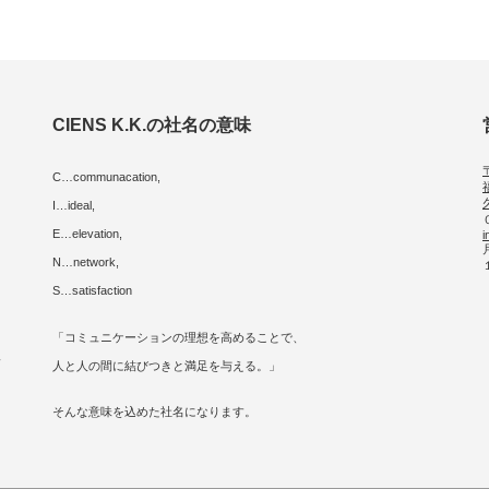
CIENS K.K.の社名の意味
C…communacation,
I…ideal,
E…elevation,
i
に
N…network,
S…satisfaction
「コミュニケーションの理想を高めることで、
人
人と人の間に結びつきと満足を与える。」
そんな意味を込めた社名になります。