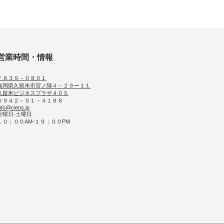
営業時間・情報
〒８３９－０８０１
福岡県久留米市宮ノ陣４－２９ー１１
久留米ビジネスプラザ４０５
０９４２－５１－４１８８
nfo@ciens.jp
月曜日-土曜日
１０：００AM-１９：００PM