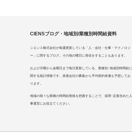
CIENSブログ・地域別/業種別時間給資料
シエンス株式会社が毎週更新している「人・会社・仕事・テクノロジ
ー」に関するブログ。その他の曜日に発信をすることもあります。
および月曜から金曜日まで毎日更新している、業種別･地域別時間給
関する統計情報です。派遣会社の募集から平均契約単価も予想してお
ります。
地域の様々な業種の時間給推移を把握することで、採用･定着含めた
事運営にお役立てください。