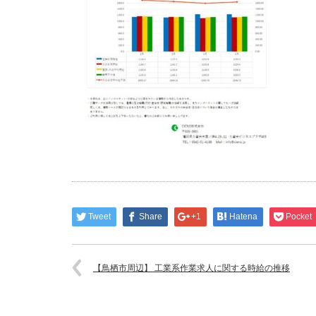
Tweet
Share
+1
Hatena
Pocket
【鳥栖市周辺】 工業系作業求人に関する時給の推移