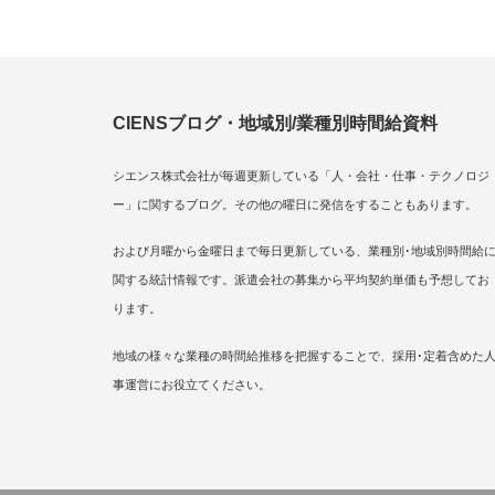
CIENSブログ・地域別/業種別時間給資料
シエンス株式会社が毎週更新している「人・会社・仕事・テクノロジ
ー」に関するブログ。その他の曜日に発信をすることもあります。
および月曜から金曜日まで毎日更新している、業種別･地域別時間給
関する統計情報です。派遣会社の募集から平均契約単価も予想してお
ります。
地域の様々な業種の時間給推移を把握することで、採用･定着含めた
事運営にお役立てください。