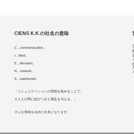
CIENS K.K.の社名の意味
C…communacation,
I…ideal,
E…elevation,
i
に
N…network,
S…satisfaction
「コミュニケーションの理想を高めることで、
人
人と人の間に結びつきと満足を与える。」
そんな意味を込めた社名になります。