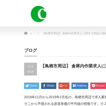
Home
【鳥栖市周辺】 倉庫内作業求人に関する時給の推
ブログ
【鳥栖市周辺】 倉庫内作業求人
2.14
2019
Tweet
Share
+1
Hatena
Pocket
2018年11月から2019年2月迄の、鳥栖市周辺で
そこから予測される派遣単価の平均値の情報です。※ 2