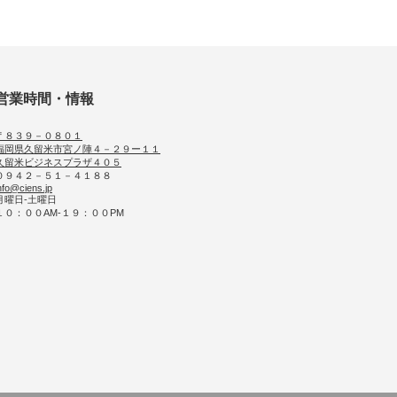
営業時間・情報
〒８３９－０８０１
福岡県久留米市宮ノ陣４－２９ー１１
久留米ビジネスプラザ４０５
０９４２－５１－４１８８
nfo@ciens.jp
月曜日-土曜日
１０：００AM-１９：００PM