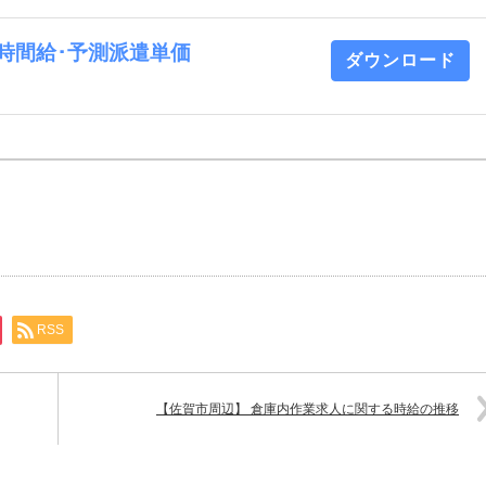
業 時間給･予測派遣単価
ダウンロード
RSS
【佐賀市周辺】 倉庫内作業求人に関する時給の推移