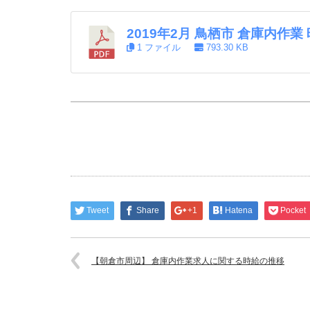
2019年2月 鳥栖市 倉庫内作
1 ファイル
793.30 KB
Tweet
Share
+1
Hatena
Pocket
【朝倉市周辺】 倉庫内作業求人に関する時給の推移