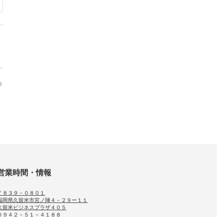
営業時間・情報
〒８３９－０８０１
福岡県久留米市宮ノ陣４－２９ー１１
久留米ビジネスプラザ４０５
０９４２－５１－４１８８