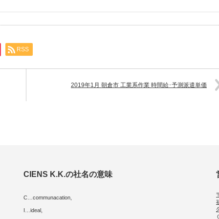
RSS
2019年1月 朝倉市 工業系作業 時間給･予測派遣単価
CIENS K.K.の社名の意味
C…communacation,
I…ideal,