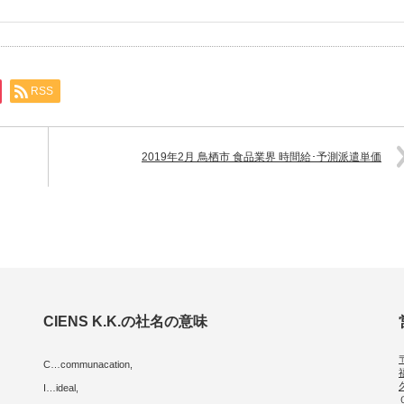
RSS
2019年2月 鳥栖市 食品業界 時間給･予測派遣単価
CIENS K.K.の社名の意味
C…communacation,
I…ideal,