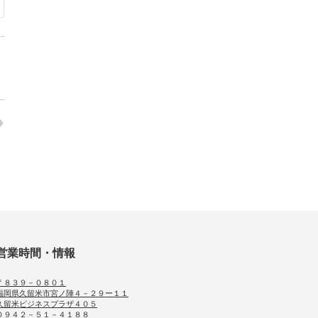
営業時間・情報
〒８３９－０８０１
福岡県久留米市宮ノ陣４－２９ー１１
久留米ビジネスプラザ４０５
０９４２－５１－４１８８