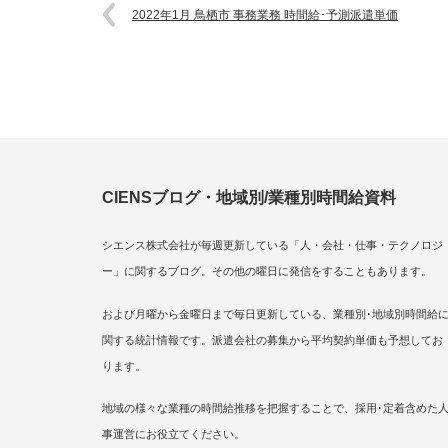
2022年1月 鳥栖市 事務業務 時間給･予測派遣単価
CIENSブログ・地域別/業種別時間給資料
シエンス株式会社が毎週更新している「人・会社・仕事・テクノロジ
ー」に関するブログ。その他の曜日に発信をすることもあります。
および月曜から金曜日まで毎日更新している、業種別･地域別時間給
関する統計情報です。派遣会社の募集から平均契約単価も予想してお
ります。
地域の様々な業種の時間給推移を把握することで、採用･定着含めた
事運営にお役立てください。