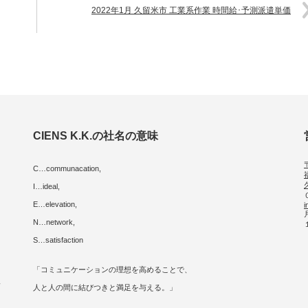
2022年1月 久留米市 工業系作業 時間給･予測派遣単価
CIENS K.K.の社名の意味
C…communacation,
I…ideal,
E…elevation,
i
に
N…network,
S…satisfaction
「コミュニケーションの理想を高めることで、
人
人と人の間に結びつきと満足を与える。」