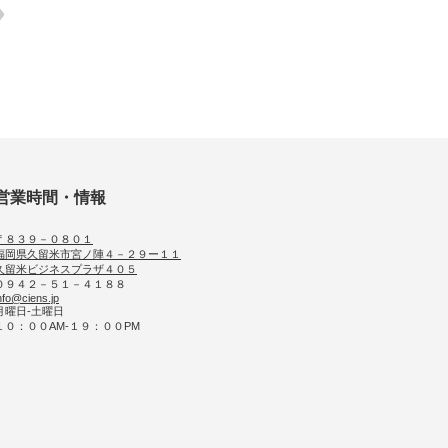
営業時間・情報
〒８３９－０８０１
福岡県久留米市宮ノ陣４－２９ー１１
久留米ビジネスプラザ４０５
０９４２－５１－４１８８
nfo@ciens.jp
月曜日-土曜日
１０：００AM-１９：００PM