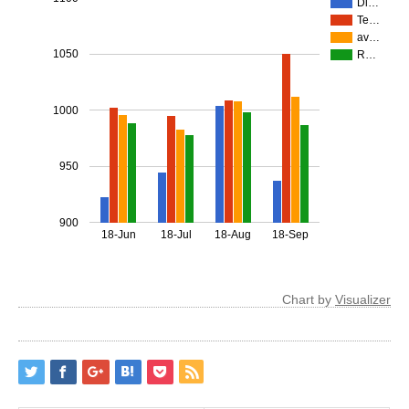
Di…
Te…
av…
1050
R…
1000
950
900
18-Jun
18-Jul
18-Aug
18-Sep
Chart by
Visualizer