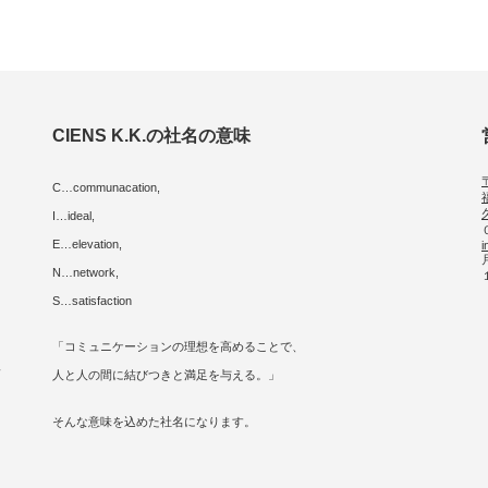
CIENS K.K.の社名の意味
C…communacation,
I…ideal,
E…elevation,
i
に
N…network,
S…satisfaction
「コミュニケーションの理想を高めることで、
人
人と人の間に結びつきと満足を与える。」
そんな意味を込めた社名になります。