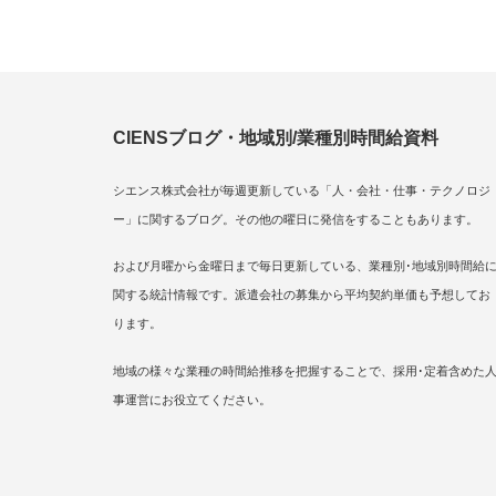
CIENSブログ・地域別/業種別時間給資料
シエンス株式会社が毎週更新している「人・会社・仕事・テクノロジ
ー」に関するブログ。その他の曜日に発信をすることもあります。
および月曜から金曜日まで毎日更新している、業種別･地域別時間給
関する統計情報です。派遣会社の募集から平均契約単価も予想してお
ります。
地域の様々な業種の時間給推移を把握することで、採用･定着含めた
事運営にお役立てください。