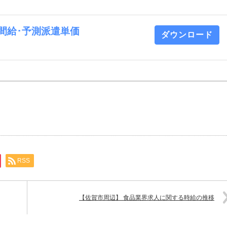
 時間給･予測派遣単価
ダウンロード
RSS
【佐賀市周辺】 食品業界求人に関する時給の推移