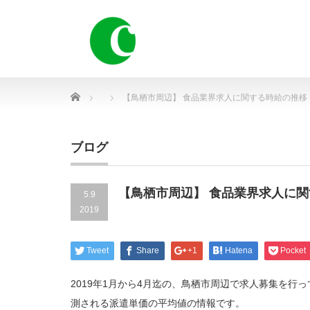
Home
【鳥栖市周辺】 食品業界求人に関する時給の推移
ブログ
【鳥栖市周辺】 食品業界求人に
5.9
2019
Tweet
Share
+1
Hatena
Pocket
2019年1月から4月迄の、鳥栖市周辺で求人募集を
測される派遣単価の平均値の情報です。