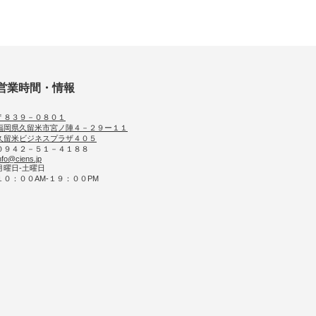
営業時間・情報
〒８３９－０８０１
福岡県久留米市宮ノ陣４－２９ー１１
久留米ビジネスプラザ４０５
０９４２－５１－４１８８
nfo@ciens.jp
月曜日-土曜日
１０：００AM-１９：００PM