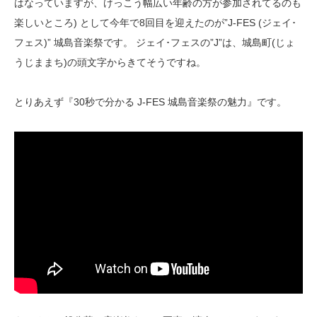
はなっていますが、けっこう幅広い年齢の方が参加されてるのも
楽しいところ) として今年で8回目を迎えたのが”J-FES (ジェイ･
フェス)” 城島音楽祭です。 ジェイ･フェスの”J”は、城島町(じょ
うじままち)の頭文字からきてそうですね。
とりあえず『30秒で分かる J-FES 城島音楽祭の魅力』です。